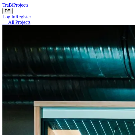
TraBi
Projects
DE
Log In
Register
←
All Projects