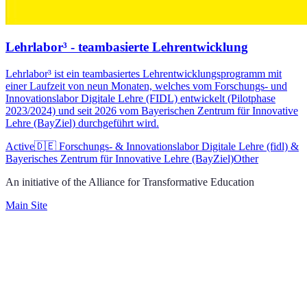
Lehrlabor³ - teambasierte Lehrentwicklung
Lehrlabor³ ist ein teambasiertes Lehrentwicklungsprogramm mit
einer Laufzeit von neun Monaten, welches vom Forschungs- und
Innovationslabor Digitale Lehre (FIDL) entwickelt (Pilotphase
2023/2024) und seit 2026 vom Bayerischen Zentrum für Innovative
Lehre (BayZiel) durchgeführt wird.
Active
🇩🇪
Forschungs- & Innovationslabor Digitale Lehre (fidl) &
Bayerisches Zentrum für Innovative Lehre (BayZiel)
Other
An initiative of the Alliance for Transformative Education
Main Site