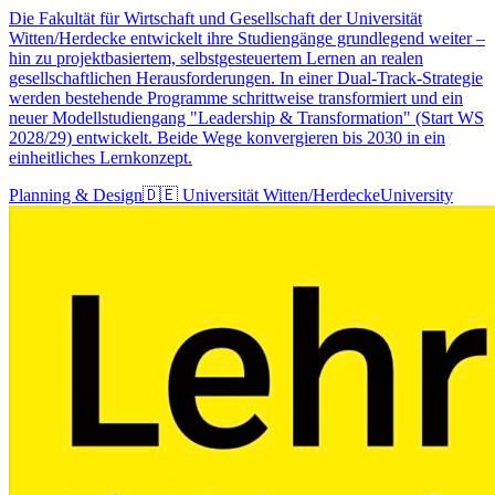
Die Fakultät für Wirtschaft und Gesellschaft der Universität
Witten/Herdecke entwickelt ihre Studiengänge grundlegend weiter –
hin zu projektbasiertem, selbstgesteuertem Lernen an realen
gesellschaftlichen Herausforderungen. In einer Dual-Track-Strategie
werden bestehende Programme schrittweise transformiert und ein
neuer Modellstudiengang "Leadership & Transformation" (Start WS
2028/29) entwickelt. Beide Wege konvergieren bis 2030 in ein
einheitliches Lernkonzept.
Planning & Design
🇩🇪
Universität Witten/Herdecke
University