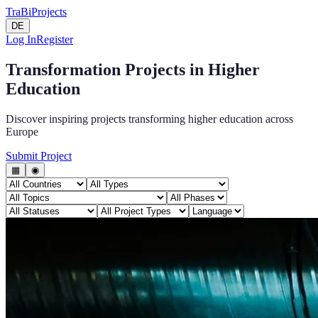
TraBi
Projects
DE
Log In
Register
Transformation Projects in Higher
Education
Discover inspiring projects transforming higher education across
Europe
Submit Project
▦
◉