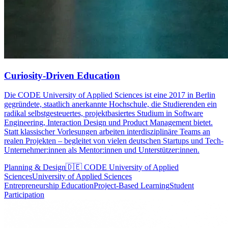
Curiosity-Driven Education
Die CODE University of Applied Sciences ist eine 2017 in Berlin
gegründete, staatlich anerkannte Hochschule, die Studierenden ein
radikal selbstgesteuertes, projektbasiertes Studium in Software
Engineering, Interaction Design und Product Management bietet.
Statt klassischer Vorlesungen arbeiten interdisziplinäre Teams an
realen Projekten – begleitet von vielen deutschen Startups und Tech-
Unternehmer:innen als Mentor:innen und Unterstützer:innen.
Planning & Design
🇩🇪
CODE University of Applied
Sciences
University of Applied Sciences
Entrepreneurship Education
Project-Based Learning
Student
Participation