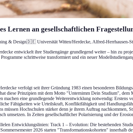
s Lernen an gesellschaftlichen Fragestellu
ning & Design
🇩🇪
Universität Witten/Herdecke
, Alfred-Herrhausen-St
erdecke entwickelt ihre Studiengänge grundlegend weiter – hin zu proje
 Programme schrittweise transformiert und ein neuer Modellstudiengan
rdecke verfolgt seit ihrer Gründung 1983 einen besonderen Bildungsan
aft hat diese Prinzipien mit dem Motto "Unternimm Dein Studium", de
en machen eine grundlegende Weiterentwicklung notwendig: Erstens ver
he Fähigkeiten wie Urteilskraft, Konfliktfähigkeit und Handlungsfäh
eitens müssen Hochschulen stärker denn je ihrem Auftrag nachkommen, 
sch umsetzen. In Zeiten gesellschaftlicher Polarisierung und der Erosi
rallelen Entwicklungslinien: Track 1 – Evolution: Die bestehenden St
 Sommersemester 2026 starten "Transformationskohorten" innerhalb der 