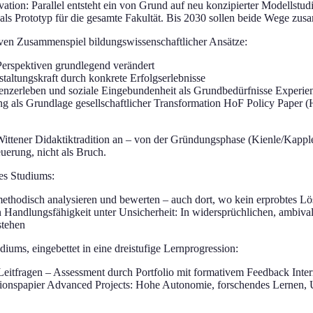
vation: Parallel entsteht ein von Grund auf neu konzipierter Modellst
 als Prototyp für die gesamte Fakultät. Bis 2030 sollen beide Wege zus
iven Zusammenspiel bildungswissenschaftlicher Ansätze:
Perspektiven grundlegend verändert
altungskraft durch konkrete Erfolgserlebnisse
zerleben und soziale Eingebundenheit als Grundbedürfnisse Experient
 als Grundlage gesellschaftlicher Transformation HoF Policy Paper 
Wittener Didaktiktradition an – von der Gründungsphase (Kienle/Kappl
uerung, nicht als Bruch.
es Studiums:
methodisch analysieren und bewerten – auch dort, wo kein erprobtes Lös
Handlungsfähigkeit unter Unsicherheit: In widersprüchlichen, ambivale
stehen
ums, eingebettet in eine dreistufige Lernprogression:
Leitfragen – Assessment durch Portfolio mit formativem Feedback Interm
ionspapier Advanced Projects: Hohe Autonomie, forschendes Lernen, U