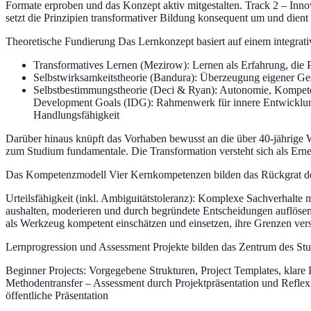
Formate erproben und das Konzept aktiv mitgestalten. Track 2 – Inno
setzt die Prinzipien transformativer Bildung konsequent um und dient
Theoretische Fundierung Das Lernkonzept basiert auf einem integrat
Transformatives Lernen (Mezirow): Lernen als Erfahrung, die 
Selbstwirksamkeitstheorie (Bandura): Überzeugung eigener Gest
Selbstbestimmungstheorie (Deci & Ryan): Autonomie, Kompeten
Development Goals (IDG): Rahmenwerk für innere Entwicklung
Handlungsfähigkeit
Darüber hinaus knüpft das Vorhaben bewusst an die über 40-jährige 
zum Studium fundamentale. Die Transformation versteht sich als Erne
Das Kompetenzmodell Vier Kernkompetenzen bilden das Rückgrat d
Urteilsfähigkeit (inkl. Ambiguitätstoleranz): Komplexe Sachverhalte 
aushalten, moderieren und durch begründete Entscheidungen auflösen 
als Werkzeug kompetent einschätzen und einsetzen, ihre Grenzen ver
Lernprogression und Assessment Projekte bilden das Zentrum des Studi
Beginner Projects: Vorgegebene Strukturen, Project Templates, klare 
Methodentransfer – Assessment durch Projektpräsentation und Reflex
öffentliche Präsentation