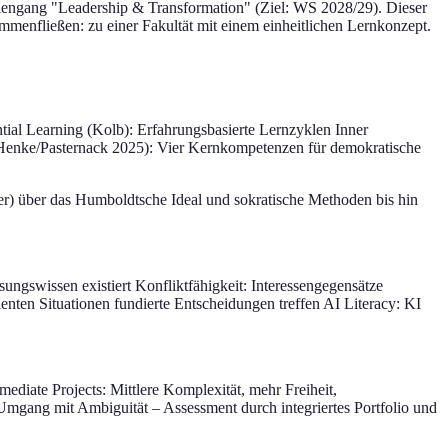
udiengang "Leadership & Transformation" (Ziel: WS 2028/29). Dieser
ammenfließen: zu einer Fakultät mit einem einheitlichen Lernkonzept.
ial Learning (Kolb): Erfahrungsbasierte Lernzyklen Inner
(Henke/Pasternack 2025): Vier Kernkompetenzen für demokratische
er) über das Humboldtsche Ideal und sokratische Methoden bis hin
ungswissen existiert Konfliktfähigkeit: Interessengegensätze
nten Situationen fundierte Entscheidungen treffen AI Literacy: KI
ediate Projects: Mittlere Komplexität, mehr Freiheit,
mgang mit Ambiguität – Assessment durch integriertes Portfolio und