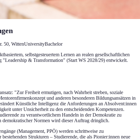
ngen
r. 50
, Witten
University
Bachelor
ktbasiertem, selbstgesteuertem Lernen an realen gesellschaftlichen
g "Leadership & Transformation" (Start WS 2028/29) entwickelt.
satz: "Zur Freiheit ermutigen, nach Wahrheit streben, soziale
m Mentorenfirmenkonzept und anderen besonderen Bildungsansätzen in
ändert Künstliche Intelligenz die Anforderungen an Absolvent:innen
igkeit unter Unsicherheit zu den entscheidenden Kompetenzen.
Studierende zu verantwortlichem Handeln in der Demokratie zu
on demokratischer Normen wird dieser Auftrag dringlich.
udiengänge (Management, PPÖ) werden schrittweise zu
bestehenden Strukturen – Studierende, die als Pionier:innen neue