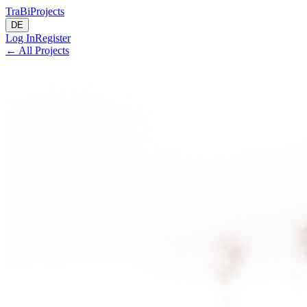
TraBi
Projects
DE
Log In
Register
←
All Projects