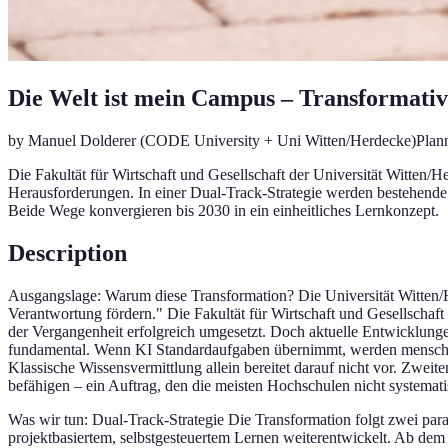
Die Welt ist mein Campus – Transformative
by
Manuel Dolderer
(CODE University + Uni Witten/Herdecke)
Plan
Die Fakultät für Wirtschaft und Gesellschaft der Universität Witten/H
Herausforderungen. In einer Dual-Track-Strategie werden bestehende
Beide Wege konvergieren bis 2030 in ein einheitliches Lernkonzept.
Description
Ausgangslage: Warum diese Transformation? Die Universität Witten/He
Verantwortung fördern." Die Fakultät für Wirtschaft und Gesellsch
der Vergangenheit erfolgreich umgesetzt. Doch aktuelle Entwicklung
fundamental. Wenn KI Standardaufgaben übernimmt, werden menschlic
Klassische Wissensvermittlung allein bereitet darauf nicht vor. Zw
befähigen – ein Auftrag, den die meisten Hochschulen nicht systemati
Was wir tun: Dual-Track-Strategie Die Transformation folgt zwei pa
projektbasiertem, selbstgesteuertem Lernen weiterentwickelt. Ab dem